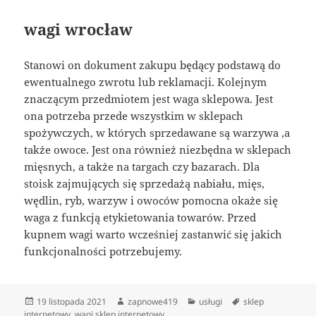
wagi wrocław
Stanowi on dokument zakupu będący podstawą do
ewentualnego zwrotu lub reklamacji. Kolejnym
znaczącym przedmiotem jest waga sklepowa. Jest
ona potrzeba przede wszystkim w sklepach
spożywczych, w których sprzedawane są warzywa ,a
także owoce. Jest ona również niezbędna w sklepach
mięsnych, a także na targach czy bazarach. Dla
stoisk zajmujących się sprzedażą nabiału, mięs,
wędlin, ryb, warzyw i owoców pomocna okaże się
waga z funkcją etykietowania towarów. Przed
kupnem wagi warto wcześniej zastanwić się jakich
funkcjonalności potrzebujemy.
Data
Autor
Kategorie
Tagi
19 listopada 2021
zapnowe419
usługi
sklep
publikacji
internetowy
,
wagi sklep internetowy