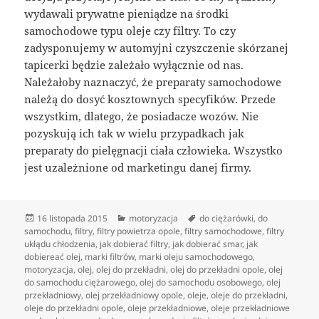
wydawali prywatne pieniądze na środki
samochodowe typu oleje czy filtry. To czy
zadysponujemy w automyjni czyszczenie skórzanej
tapicerki będzie zależało wyłącznie od nas.
Należałoby naznaczyć, że preparaty samochodowe
należą do dosyć kosztownych specyfików. Przede
wszystkim, dlatego, że posiadacze wozów. Nie
pozyskują ich tak w wielu przypadkach jak
preparaty do pielęgnacji ciała człowieka. Wszystko
jest uzależnione od marketingu danej firmy.
Data
Kategorie
Tagi
16 listopada 2015
motoryzacja
do ciężarówki
,
do
publikacji
samochodu
,
filtry
,
filtry powietrza opole
,
filtry samochodowe
,
filtry
ukłądu chłodzenia
,
jak dobierać filtry
,
jak dobierać smar
,
jak
dobiereać olej
,
marki filtrów
,
marki oleju samochodowego
,
motoryzacja
,
olej
,
olej do przekładni
,
olej do przekładni opole
,
olej
do samochodu ciężarowego
,
olej do samochodu osobowego
,
olej
przekładniowy
,
olej przekładniowy opole
,
oleje
,
oleje do przekładni
,
oleje do przekładni opole
,
oleje przekładniowe
,
oleje przekładniowe