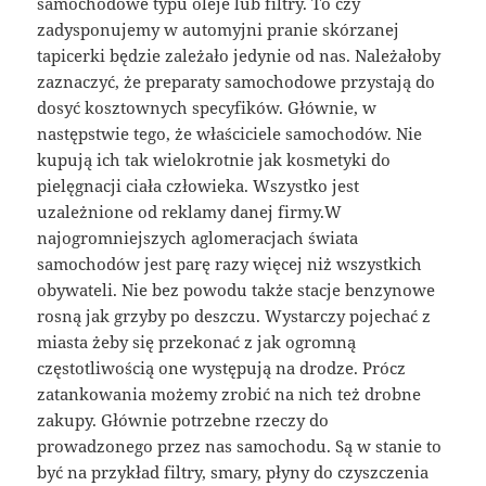
samochodowe typu oleje lub filtry. To czy
zadysponujemy w automyjni pranie skórzanej
tapicerki będzie zależało jedynie od nas. Należałoby
zaznaczyć, że preparaty samochodowe przystają do
dosyć kosztownych specyfików. Głównie, w
następstwie tego, że właściciele samochodów. Nie
kupują ich tak wielokrotnie jak kosmetyki do
pielęgnacji ciała człowieka. Wszystko jest
uzależnione od reklamy danej firmy.W
najogromniejszych aglomeracjach świata
samochodów jest parę razy więcej niż wszystkich
obywateli. Nie bez powodu także stacje benzynowe
rosną jak grzyby po deszczu. Wystarczy pojechać z
miasta żeby się przekonać z jak ogromną
częstotliwością one występują na drodze. Prócz
zatankowania możemy zrobić na nich też drobne
zakupy. Głównie potrzebne rzeczy do
prowadzonego przez nas samochodu. Są w stanie to
być na przykład filtry, smary, płyny do czyszczenia