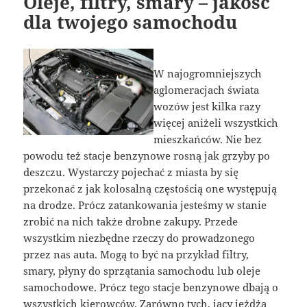
Oleje, filtry, smary – jakość
dla twojego samochodu
W najogromniejszych
aglomeracjach świata
wozów jest kilka razy
więcej aniżeli wszystkich
mieszkańców. Nie bez
powodu też stacje benzynowe rosną jak grzyby po
deszczu. Wystarczy pojechać z miasta by się
przekonać z jak kolosalną częstością one występują
na drodze. Prócz zatankowania jesteśmy w stanie
zrobić na nich także drobne zakupy. Przede
wszystkim niezbędne rzeczy do prowadzonego
przez nas auta. Mogą to być na przykład filtry,
smary, płyny do sprzątania samochodu lub oleje
samochodowe. Prócz tego stacje benzynowe dbają o
wszystkich kierowców. Zarówno tych, jacy jeżdżą