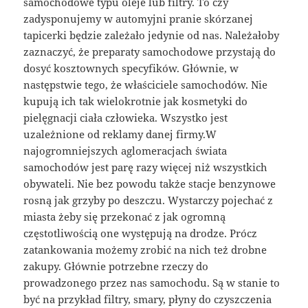
samochodowe typu oleje lub filtry. To czy
zadysponujemy w automyjni pranie skórzanej
tapicerki będzie zależało jedynie od nas. Należałoby
zaznaczyć, że preparaty samochodowe przystają do
dosyć kosztownych specyfików. Głównie, w
następstwie tego, że właściciele samochodów. Nie
kupują ich tak wielokrotnie jak kosmetyki do
pielęgnacji ciała człowieka. Wszystko jest
uzależnione od reklamy danej firmy.W
najogromniejszych aglomeracjach świata
samochodów jest parę razy więcej niż wszystkich
obywateli. Nie bez powodu także stacje benzynowe
rosną jak grzyby po deszczu. Wystarczy pojechać z
miasta żeby się przekonać z jak ogromną
częstotliwością one występują na drodze. Prócz
zatankowania możemy zrobić na nich też drobne
zakupy. Głównie potrzebne rzeczy do
prowadzonego przez nas samochodu. Są w stanie to
być na przykład filtry, smary, płyny do czyszczenia