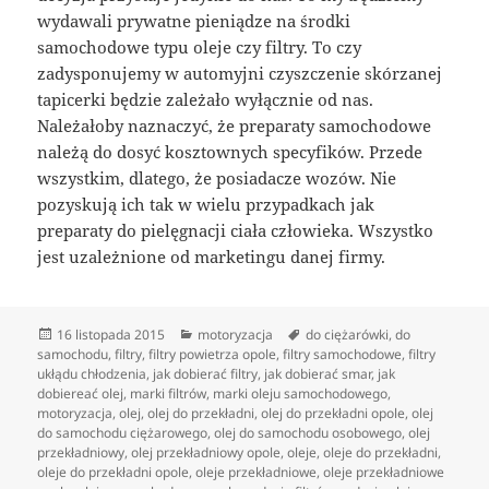
wydawali prywatne pieniądze na środki
samochodowe typu oleje czy filtry. To czy
zadysponujemy w automyjni czyszczenie skórzanej
tapicerki będzie zależało wyłącznie od nas.
Należałoby naznaczyć, że preparaty samochodowe
należą do dosyć kosztownych specyfików. Przede
wszystkim, dlatego, że posiadacze wozów. Nie
pozyskują ich tak w wielu przypadkach jak
preparaty do pielęgnacji ciała człowieka. Wszystko
jest uzależnione od marketingu danej firmy.
Data
Kategorie
Tagi
16 listopada 2015
motoryzacja
do ciężarówki
,
do
publikacji
samochodu
,
filtry
,
filtry powietrza opole
,
filtry samochodowe
,
filtry
ukłądu chłodzenia
,
jak dobierać filtry
,
jak dobierać smar
,
jak
dobiereać olej
,
marki filtrów
,
marki oleju samochodowego
,
motoryzacja
,
olej
,
olej do przekładni
,
olej do przekładni opole
,
olej
do samochodu ciężarowego
,
olej do samochodu osobowego
,
olej
przekładniowy
,
olej przekładniowy opole
,
oleje
,
oleje do przekładni
,
oleje do przekładni opole
,
oleje przekładniowe
,
oleje przekładniowe