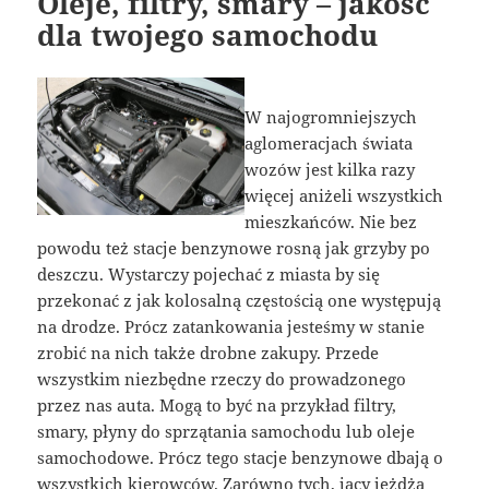
Oleje, filtry, smary – jakość
dla twojego samochodu
W najogromniejszych
aglomeracjach świata
wozów jest kilka razy
więcej aniżeli wszystkich
mieszkańców. Nie bez
powodu też stacje benzynowe rosną jak grzyby po
deszczu. Wystarczy pojechać z miasta by się
przekonać z jak kolosalną częstością one występują
na drodze. Prócz zatankowania jesteśmy w stanie
zrobić na nich także drobne zakupy. Przede
wszystkim niezbędne rzeczy do prowadzonego
przez nas auta. Mogą to być na przykład filtry,
smary, płyny do sprzątania samochodu lub oleje
samochodowe. Prócz tego stacje benzynowe dbają o
wszystkich kierowców. Zarówno tych, jacy jeżdżą