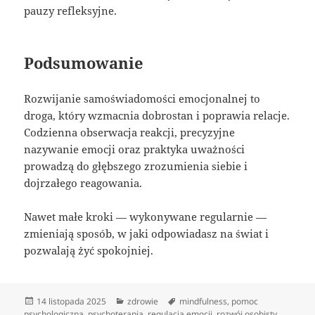
pauzy refleksyjne.
Podsumowanie
Rozwijanie samoświadomości emocjonalnej to
droga, który wzmacnia dobrostan i poprawia relacje.
Codzienna obserwacja reakcji, precyzyjne
nazywanie emocji oraz praktyka uważności
prowadzą do głębszego zrozumienia siebie i
dojrzałego reagowania.
Nawet małe kroki — wykonywane regularnie —
zmieniają sposób, w jaki odpowiadasz na świat i
pozwalają żyć spokojniej.
Data
Kategorie
Tagi
14 listopada 2025
zdrowie
mindfulness
,
pomoc
publikacji
psychologiczna
,
psychoterapia
,
regulacja emocji
,
rozwój osobisty
,