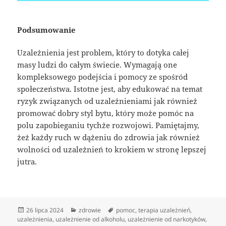
Podsumowanie
Uzależnienia jest problem, który to dotyka całej
masy ludzi do całym świecie. Wymagają one
kompleksowego podejścia i pomocy ze spośród
społeczeństwa. Istotne jest, aby edukować na temat
ryzyk związanych od uzależnieniami jak również
promować dobry styl bytu, który może pomóc na
polu zapobieganiu tychże rozwojowi. Pamiętajmy,
żeż każdy ruch w dążeniu do zdrowia jak również
wolności od uzależnień to krokiem w stronę lepszej
jutra.
Data
Kategorie
Tagi
26 lipca 2024
zdrowie
pomoc
,
terapia uzależnień
,
publikacji
uzależnienia
,
uzależnienie od alkoholu
,
uzależnienie od narkotyków
,