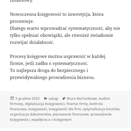
finansowy.
Nowoczesna księgowość to inwestycja, która
procentuje.
Dlatego warto wprowadzać systematyczność, aby nie
tylko spełniać obowiązki, ale również świadomie
rozwijać działalność.
Procesy księgowe można usprawnić w każdej
firmie, jeśli zadba o systematyczność.
To najlepsza droga do bezpiecznego i
przewidywalnego prowadzenia biznesu.
Data
Kategorie
Tagi
3 grudnia 2025
usługi
Biuro Rachunkowe
,
budżet
publikacji
firmowy
,
digitalizacja księgowości
,
finanse firmy
,
kontrola
finansowa
,
księgowość
,
księgowość dla firm
,
optymalizacja kosztów
,
organizacja dokumentów
,
planowanie finansowe
,
prowadzenie
księgowości
,
współpraca z księgowym