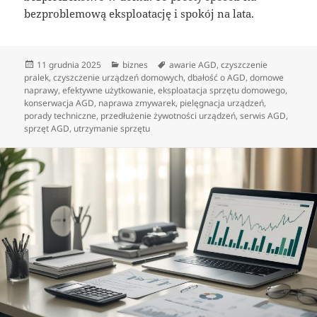
bezproblemową eksploatację i spokój na lata.
Data
Kategorie
Tagi
11 grudnia 2025
biznes
awarie AGD
,
czyszczenie
publikacji
pralek
,
czyszczenie urządzeń domowych
,
dbałość o AGD
,
domowe
naprawy
,
efektywne użytkowanie
,
eksploatacja sprzętu domowego
,
konserwacja AGD
,
naprawa zmywarek
,
pielęgnacja urządzeń
,
porady techniczne
,
przedłużenie żywotności urządzeń
,
serwis AGD
,
sprzęt AGD
,
utrzymanie sprzętu